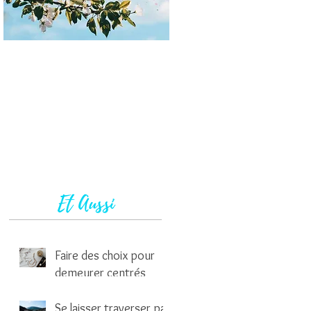
Et Aussi
Faire des choix pour
demeurer centrés
1 min de lecture
Se laisser traverser par