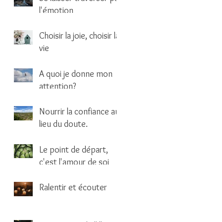
l'émotion
1 min de lecture
Choisir la joie, choisir la
vie
1 min de lecture
A quoi je donne mon
attention?
1 min de lecture
Nourrir la confiance au
lieu du doute.
1 min de lecture
Le point de départ,
c'est l'amour de soi
2 min de lecture
Ralentir et écouter
1 min de lecture