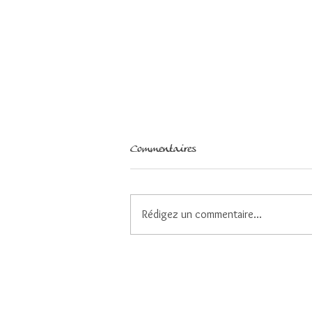
Commentaires
Rédigez un commentaire...
Faire des choix pour demeurer
centrés