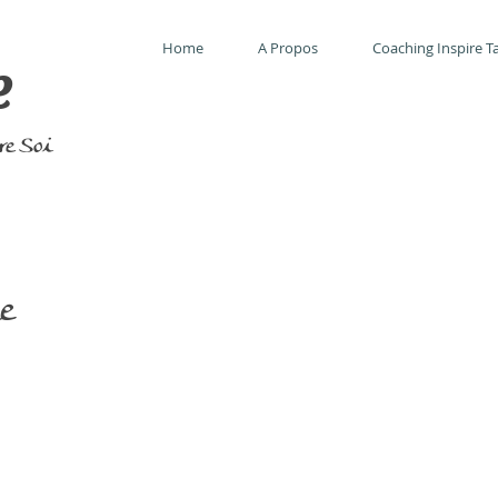
Home
A Propos
Coaching Inspire Ta
e
tre Soi
e