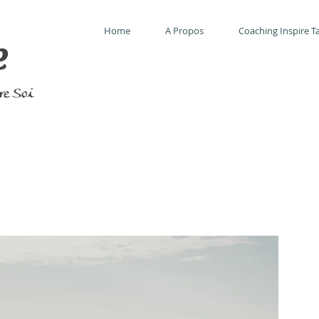
Home
A Propos
Coaching Inspire Ta
e
tre Soi