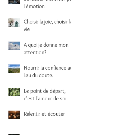
l'émotion
1 min de lecture
Choisir la joie, choisir la
vie
1 min de lecture
A quoi je donne mon
attention?
1 min de lecture
Nourrir la confiance au
lieu du doute.
1 min de lecture
Le point de départ,
c'est l'amour de soi
2 min de lecture
Ralentir et écouter
1 min de lecture