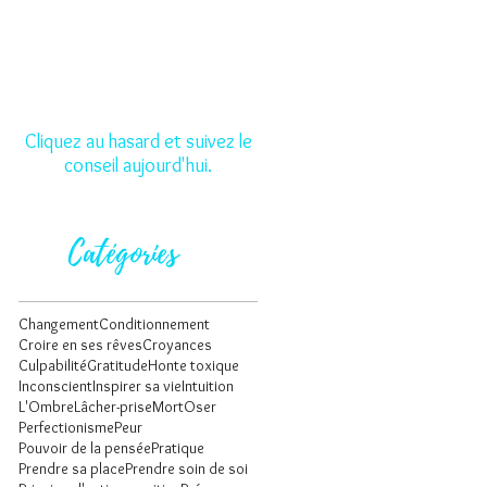
Cliquez au hasard et suivez le
conseil aujourd'hui.
Catégories
Changement
Conditionnement
Croire en ses rêves
Croyances
Culpabilité
Gratitude
Honte toxique
Inconscient
Inspirer sa vie
Intuition
L'Ombre
Lâcher-prise
Mort
Oser
Perfectionisme
Peur
Pouvoir de la pensée
Pratique
Prendre sa place
Prendre soin de soi