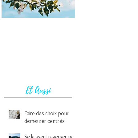
Et Aussi
Faire des choix pour
demeurer centrés
1 min de lecture
Se laisser traverser par