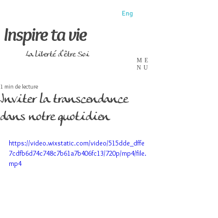
Eng
Inspire ta vie
La liberté d'être Soi
ME
NU
1 min de lecture
Inviter la transcendance
dans notre quotidien
https://video.wixstatic.com/video/515dde_dffe
7cdfb6d74c748c7b61a7b406fc13/720p/mp4/file.
mp4