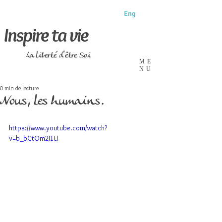
Eng
Inspire ta vie
La liberté d'être Soi
ME
NU
0 min de lecture
Nous, les humains.
https://www.youtube.com/watch?
v=b_bCtOm2J1U