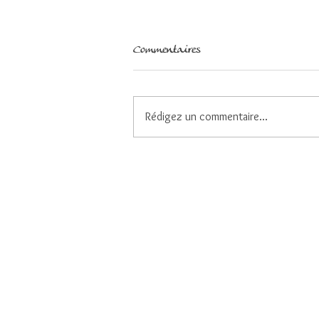
Commentaires
Rédigez un commentaire...
Faire des choix pour demeurer
centrés