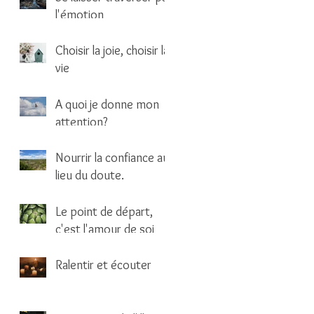
l'émotion
1 min de lecture
Choisir la joie, choisir la
vie
1 min de lecture
A quoi je donne mon
attention?
1 min de lecture
Nourrir la confiance au
lieu du doute.
1 min de lecture
Le point de départ,
c'est l'amour de soi
2 min de lecture
Ralentir et écouter
1 min de lecture