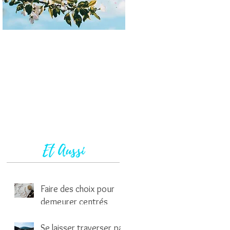
Et Aussi
Faire des choix pour
demeurer centrés
1 min de lecture
Se laisser traverser par