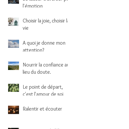
l'émotion
1 min de lecture
Choisir la joie, choisir la
vie
1 min de lecture
A quoi je donne mon
attention?
1 min de lecture
Nourrir la confiance au
lieu du doute.
1 min de lecture
Le point de départ,
c'est l'amour de soi
2 min de lecture
Ralentir et écouter
1 min de lecture