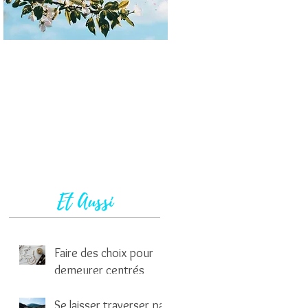
Et Aussi
Faire des choix pour
demeurer centrés
1 min de lecture
Se laisser traverser par