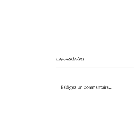
Commentaires
Rédigez un commentaire...
Faire des choix pour demeurer
centrés