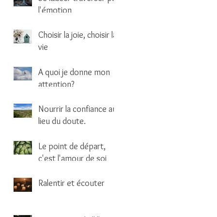
l'émotion
1 min de lecture
Choisir la joie, choisir la
vie
1 min de lecture
A quoi je donne mon
attention?
1 min de lecture
Nourrir la confiance au
lieu du doute.
1 min de lecture
Le point de départ,
c'est l'amour de soi
2 min de lecture
Ralentir et écouter
1 min de lecture