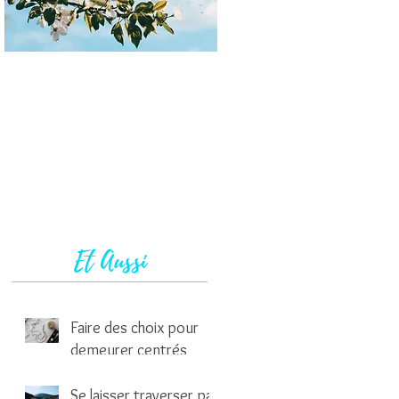
Et Aussi
Faire des choix pour
demeurer centrés
1 min de lecture
Se laisser traverser par