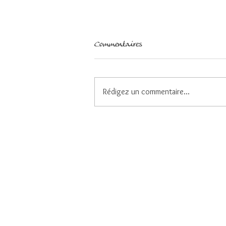
Commentaires
Rédigez un commentaire...
Faire des choix pour demeurer
centrés