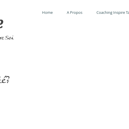
Home
A Propos
Coaching Inspire Ta
e
tre Soi
té?