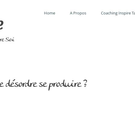
Home
A Propos
Coaching Inspire Ta
e
tre Soi
e désordre se produire ?