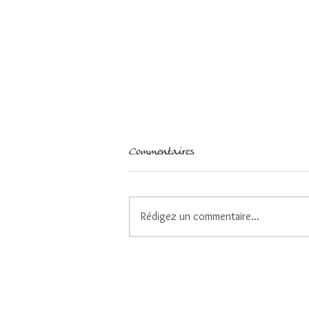
Commentaires
Rédigez un commentaire...
Faire des choix pour demeurer
centrés