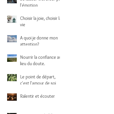
l'émotion
1 min de lecture
Choisir la joie, choisir la
vie
1 min de lecture
A quoi je donne mon
attention?
1 min de lecture
Nourrir la confiance au
lieu du doute.
1 min de lecture
Le point de départ,
c'est l'amour de soi
2 min de lecture
Ralentir et écouter
1 min de lecture