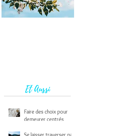
Et Aussi
Faire des choix pour
demeurer centrés
1 min de lecture
Se laisser traverser par