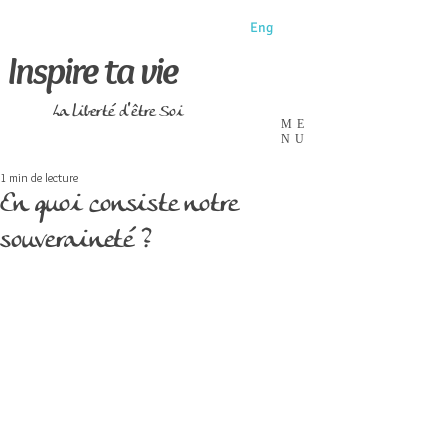
Eng
Inspire ta vie
La liberté d'être Soi
ME
NU
1 min de lecture
En quoi consiste notre
souveraineté ?