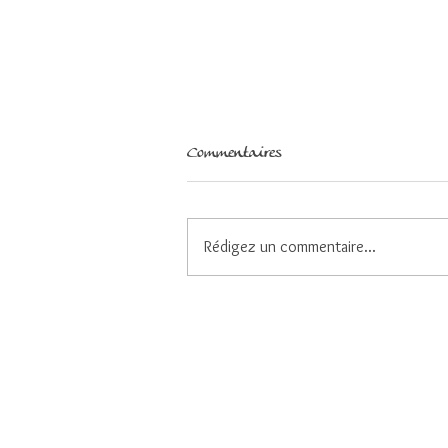
Commentaires
Rédigez un commentaire...
Faire des choix pour demeurer
centrés