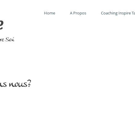
Home
A Propos
Coaching Inspire Ta
e
tre Soi
ns nous?