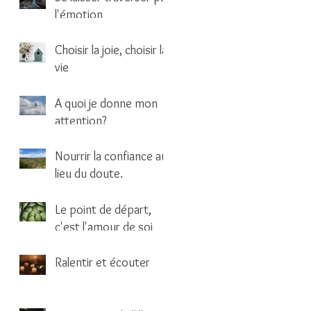
l'émotion
1 min de lecture
Choisir la joie, choisir la
vie
1 min de lecture
A quoi je donne mon
attention?
1 min de lecture
Nourrir la confiance au
lieu du doute.
1 min de lecture
Le point de départ,
c'est l'amour de soi
2 min de lecture
Ralentir et écouter
1 min de lecture