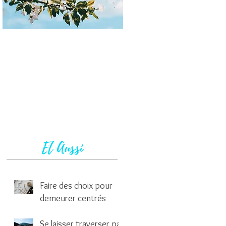
Et Aussi
Faire des choix pour
demeurer centrés
1 min de lecture
Se laisser traverser par